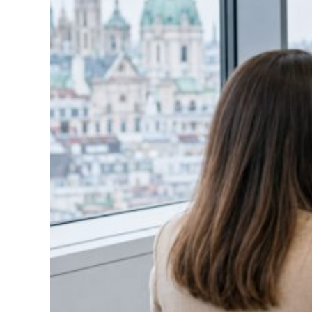
U
M
M
M
B
E