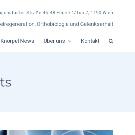
ligenstädter Straße 46-48 Ebene 4/Top 7, 1190 Wien
elregeneration, Orthobiologie und Gelenkserhalt
Knorpel News
Über uns
Kontakt
Physiotherapie
Physiotherapie-Zentren in Österreich
ts
bei Knorpelschaden
in der Doppelkammerspritze
mit Coritson
mit Knorpelsubstanzen