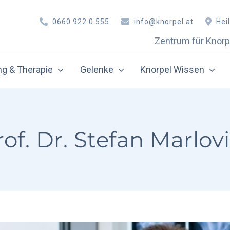
0660 922 0 555
info@knorpel.at
Hei
Zentrum für Knorp
g & Therapie
Gelenke
Knorpel Wissen
ative Therapie
Orthobiologie
rthroskopie
Eigenbluttherapie (PRP)
rof. Dr. Stefan Marlovi
nochenmarkstimulation
Hyaluronsäure-Therapie 
norpel-Knochen-Transplantation
Hyaluronsäure-Therapie 
norpelzelltransplantation
Hyaluronsäure-Therapie 
utoCart™ – All Autologous Cartilage Regeneration
Hyaluronsäure-Therapie 
ellfreie Matrixtransplantation
Autologe Zelltherapie