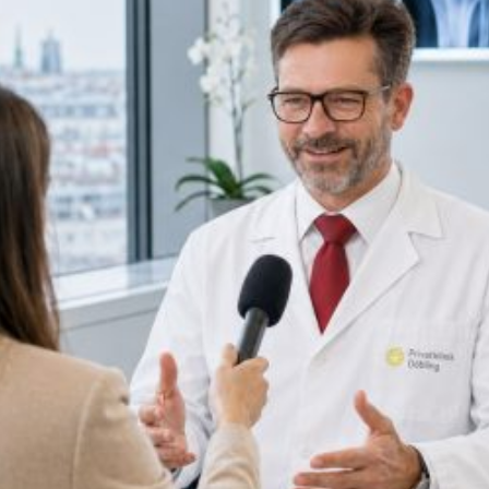
mstellungsosteotomie
Stammzellentherapie
eniskusnaht – Meniskusrefixation
Knochenmarkstammzell
eniskusresektion
Fettstammzellen
eniskustransplantation
andrekonstruktion des Kniegelenks
ndoprothese – Künstlicher Gelenksersatz