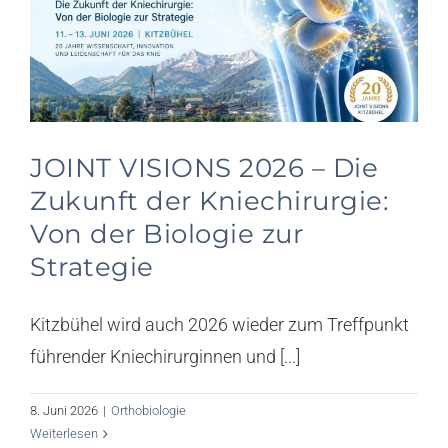
Knorpel News
Über uns
Kontakt
JOINT VISIONS 2026 – Die
Suche
Zukunft der Kniechirurgie:
nach:
Von der Biologie zur
Strategie
Kitzbühel wird auch 2026 wieder zum Treffpunkt
führender Kniechirurginnen und [...]
8. Juni 2026
|
Orthobiologie
Weiterlesen