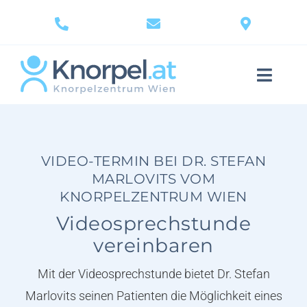
Skip
to
content
Toggle
Naviga
Knorpelschaden
Diagnostik
VIDEO-TERMIN BEI DR. STEFAN
MARLOVITS VOM
KNORPELZENTRUM WIEN
Behandlung & Therapie
Videosprechstunde
Gelenke
vereinbaren
Mit der Videosprechstunde bietet Dr. Stefan
Knorpel Wissen
Marlovits seinen Patienten die Möglichkeit eines