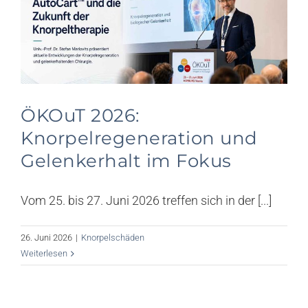
Knorpel News
Über uns
Kontakt
ÖKOuT 2026:
Suche
Knorpelregeneration und
nach:
Gelenkerhalt im Fokus
Vom 25. bis 27. Juni 2026 treffen sich in der [...]
26. Juni 2026
|
Knorpelschäden
Weiterlesen