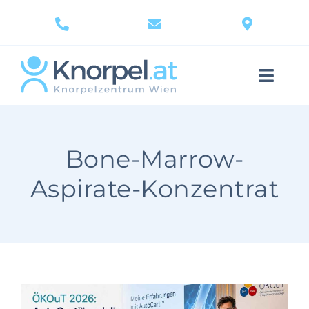
Skip
to
content
Toggle
Naviga
Knorpelschaden
Bone-Marrow-
Diagnostik
Aspirate-Konzentrat
Behandlung & Therapie
Gelenke
Knorpel Wissen