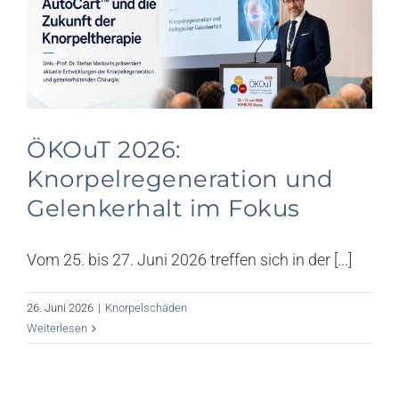
Knorpel News
Über uns
Kontakt
ÖKOuT 2026:
Suche
Knorpelregeneration und
nach:
Gelenkerhalt im Fokus
Vom 25. bis 27. Juni 2026 treffen sich in der [...]
26. Juni 2026
|
Knorpelschäden
Weiterlesen