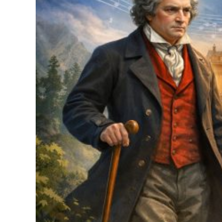
U
M
M
M
B
E