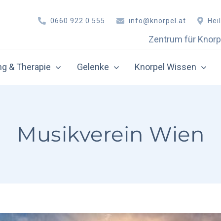
0660 922 0 555
info@knorpel.at
Hei
Zentrum für Knorp
g & Therapie
Gelenke
Knorpel Wissen
ative Therapie
Orthobiologie
rthroskopie
Eigenbluttherapie (PRP)
Musikverein Wien
nochenmarkstimulation
Hyaluronsäure-Therapie 
norpel-Knochen-Transplantation
Hyaluronsäure-Therapie 
norpelzelltransplantation
Hyaluronsäure-Therapie 
utoCart™ – All Autologous Cartilage Regeneration
Hyaluronsäure-Therapie 
ellfreie Matrixtransplantation
Autologe Zelltherapie