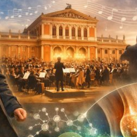
mstellungsosteotomie
Stammzellentherapie
eniskusnaht – Meniskusrefixation
Knochenmarkstammzell
eniskusresektion
Fettstammzellen
eniskustransplantation
andrekonstruktion des Kniegelenks
ndoprothese – Künstlicher Gelenksersatz