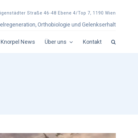
ligenstädter Straße 46-48 Ebene 4/Top 7, 1190 Wien
elregeneration, Orthobiologie und Gelenkserhalt
Knorpel News
Über uns
Kontakt
Physiotherapie
Physiotherapie-Zentren in Österreich
bei Knorpelschaden
in der Doppelkammerspritze
mit Coritson
mit Knorpelsubstanzen