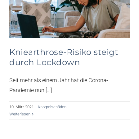
Knorpel News
Über uns
Kontakt
Kniearthrose-Risiko steigt
Suche
durch Lockdown
nach:
Seit mehr als einem Jahr hat die Corona-
Pandemie nun [...]
10. März 2021
|
Knorpelschäden
Weiterlesen