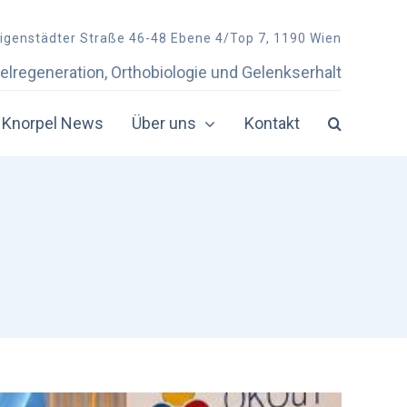
ligenstädter Straße 46-48 Ebene 4/Top 7, 1190 Wien
elregeneration, Orthobiologie und Gelenkserhalt
Knorpel News
Über uns
Kontakt
Physiotherapie
Physiotherapie-Zentren in Österreich
bei Knorpelschaden
in der Doppelkammerspritze
mit Coritson
mit Knorpelsubstanzen