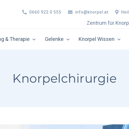
0660 922 0 555
info@knorpel.at
Hei
Zentrum für Knorp
g & Therapie
Gelenke
Knorpel Wissen
ative Therapie
Orthobiologie
rthroskopie
Eigenbluttherapie (PRP)
Knorpelchirurgie
nochenmarkstimulation
Hyaluronsäure-Therapie 
norpel-Knochen-Transplantation
Hyaluronsäure-Therapie 
norpelzelltransplantation
Hyaluronsäure-Therapie 
utoCart™ – All Autologous Cartilage Regeneration
Hyaluronsäure-Therapie 
ellfreie Matrixtransplantation
Autologe Zelltherapie