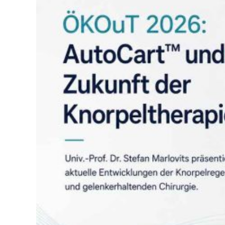
U
M
M
M
B
E