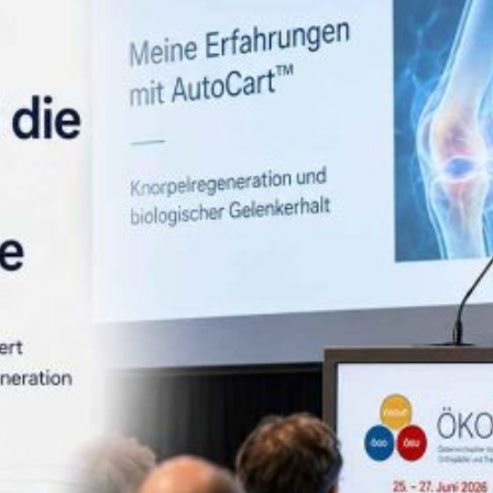
mstellungsosteotomie
Stammzellentherapie
eniskusnaht – Meniskusrefixation
Knochenmarkstammzell
eniskusresektion
Fettstammzellen
eniskustransplantation
andrekonstruktion des Kniegelenks
ndoprothese – Künstlicher Gelenksersatz