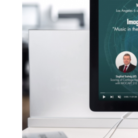
U
M
M
M
B
E