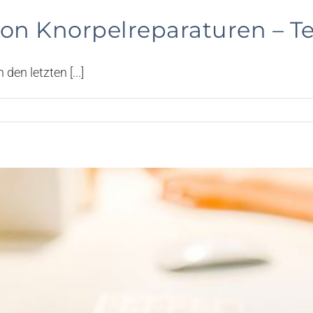
 Knorpelreparaturen – Tei
en letzten [...]