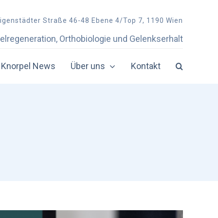
ligenstädter Straße 46-48 Ebene 4/Top 7, 1190 Wien
elregeneration, Orthobiologie und Gelenkserhalt
Knorpel News
Über uns
Kontakt
Physiotherapie
Physiotherapie-Zentren in Österreich
bei Knorpelschaden
in der Doppelkammerspritze
mit Coritson
mit Knorpelsubstanzen