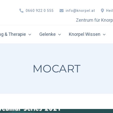
0660 922 0 555
info@knorpel.at
Hei
Zentrum für Knorp
g & Therapie
Gelenke
Knorpel Wissen
ative Therapie
Orthobiologie
rthroskopie
Eigenbluttherapie (PRP)
MOCART
nochenmarkstimulation
Hyaluronsäure-Therapie 
norpel-Knochen-Transplantation
Hyaluronsäure-Therapie 
norpelzelltransplantation
Hyaluronsäure-Therapie 
utoCart™ – All Autologous Cartilage Regeneration
Hyaluronsäure-Therapie 
ellfreie Matrixtransplantation
Autologe Zelltherapie