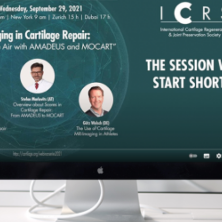
mstellungsosteotomie
Stammzellentherapie
eniskusnaht – Meniskusrefixation
Knochenmarkstammzell
eniskusresektion
Fettstammzellen
eniskustransplantation
andrekonstruktion des Kniegelenks
ndoprothese – Künstlicher Gelenksersatz